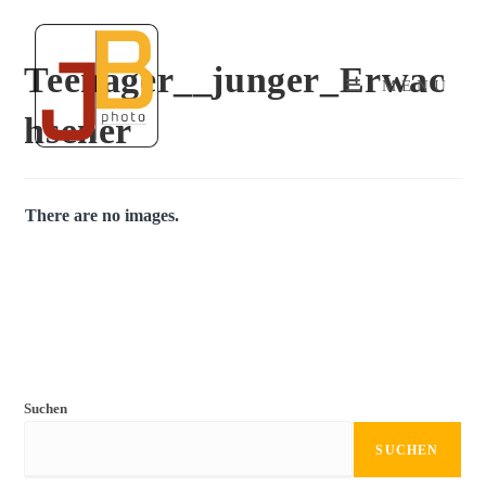
Teenager__junger_Erwac
MENU
hsener
There are no images.
Suchen
SUCHEN